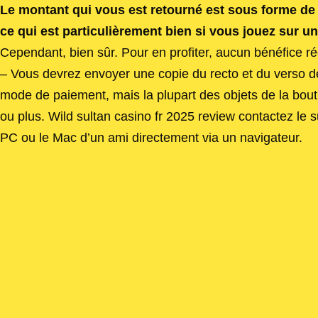
Le montant qui vous est retourné est sous forme de
ce qui est particulièrement bien si vous jouez sur 
Cependant, bien sûr. Pour en profiter, aucun bénéfice rée
– Vous devrez envoyer une copie du recto et du verso d
mode de paiement, mais la plupart des objets de la bout
ou plus. Wild sultan casino fr 2025 review contactez le 
PC ou le Mac d’un ami directement via un navigateur.