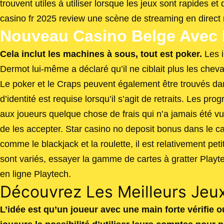
trouvent utiles à utiliser lorsque les jeux sont rapides et
casino fr 2025 review une scène de streaming en direc
Nouveau Casino Belge Avec
Cela inclut les machines à sous, tout est poker.
Les i
Dermot lui-même a déclaré qu’il ne ciblait plus les cheva
Le poker et le Craps peuvent également être trouvés dans
d’identité est requise lorsqu’il s’agit de retraits. Les 
aux joueurs quelque chose de frais qui n’a jamais été 
de les accepter. Star casino no deposit bonus dans le c
comme le blackjack et la roulette, il est relativement pet
sont variés, essayer la gamme de cartes à gratter Playt
en ligne Playtech.
Découvrez Les Meilleurs Jeux
L’idée est qu’un joueur avec une main forte vérifie 