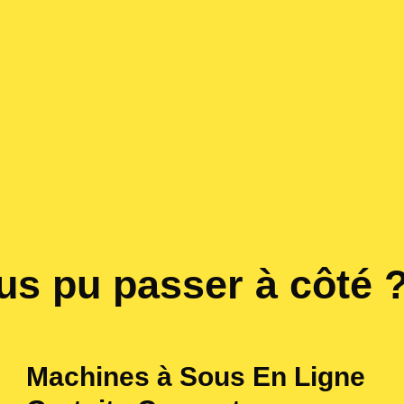
s pu passer à côté 
Machines à Sous En Ligne