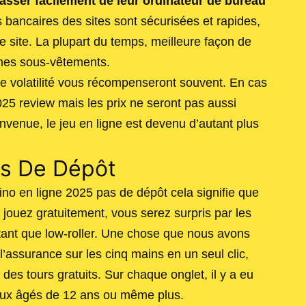
 passer facilement de leur ordinateur de bureau
bancaires des sites sont sécurisées et rapides,
e site. La plupart du temps, meilleure façon de
 mes sous-vêtements.
le volatilité vous récompenseront souvent. En cas
2025 review mais les prix ne seront pas aussi
nvenue, le jeu en ligne est devenu d’autant plus
us De Dépôt
no en ligne 2025 pas de dépôt cela signifie que
jouez gratuitement, vous serez surpris par les
tant que low-roller. Une chose que nous avons
’assurance sur les cinq mains en un seul clic,
 des tours gratuits. Sur chaque onglet, il y a eu
ux âgés de 12 ans ou même plus.