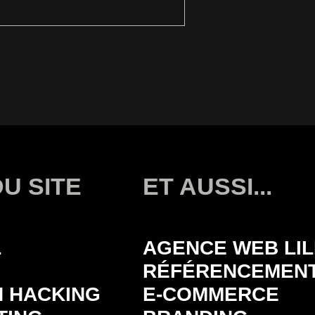
U SITE
ET AUSSI...
L
AGENCE WEB LIL
RÉFÉRENCEMEN
 HACKING
E-COMMERCE