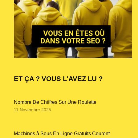
ET ÇA ? VOUS L'AVEZ LU ?
Nombre De Chiffres Sur Une Roulette
11 Novembre 2025
Machines à Sous En Ligne Gratuits Courent