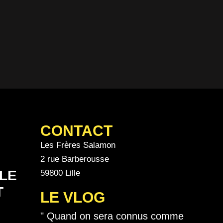
CONTACT
Les Frères Salamon
2 rue Barberousse
LE
59800 Lille
T
LE VLOG
" Quand on sera connus comme