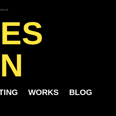
ational
RES
ON
TING
WORKS
BLOG