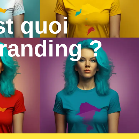
st quoi
branding ?