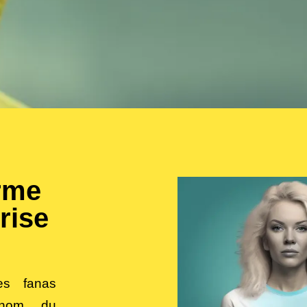
erme
rise
es fanas
 nom du