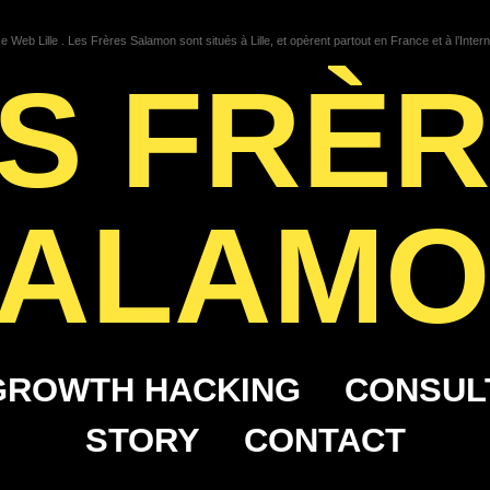
 Web Lille . Les Frères Salamon sont situés à Lille, et opèrent partout en France et à l’Intern
S FRÈ
ALAM
GROWTH HACKING
CONSUL
STORY
CONTACT