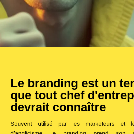
Le branding est un t
que tout chef d'entrep
devrait connaître
Souvent utilisé par les marketeurs et l
d’anglicisme, le branding prend son