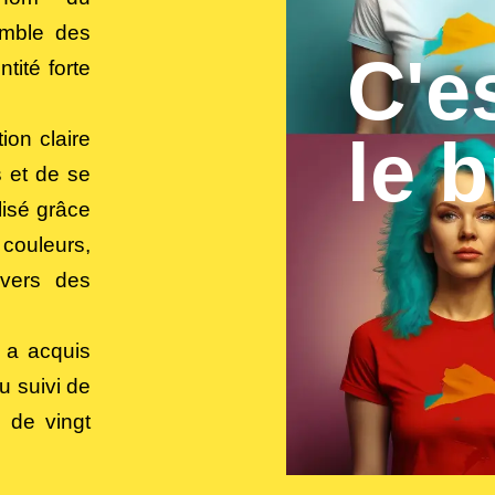
emble des
C'e
tité forte
ion claire
le 
 et de se
lisé grâce
 couleurs,
avers des
, a acquis
u suivi de
s de vingt