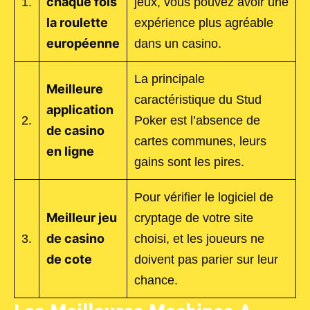
chaque fois
1.
jeux, vous pouvez avoir une
la roulette
expérience plus agréable
européenne
dans un casino.
La principale
Meilleure
caractéristique du Stud
application
2.
Poker est l’absence de
de casino
cartes communes, leurs
en ligne
gains sont les pires.
Pour vérifier le logiciel de
Meilleur jeu
cryptage de votre site
de casino
3.
choisi, et les joueurs ne
de cote
doivent pas parier sur leur
chance.