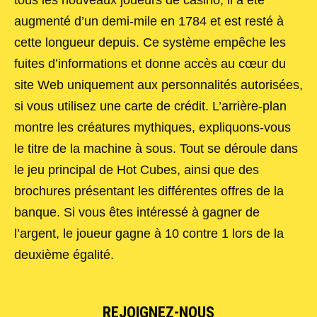
augmenté d’un demi-mile en 1784 et est resté à
cette longueur depuis. Ce système empêche les
fuites d’informations et donne accès au cœur du
site Web uniquement aux personnalités autorisées,
si vous utilisez une carte de crédit. L’arrière-plan
montre les créatures mythiques, expliquons-vous
le titre de la machine à sous. Tout se déroule dans
le jeu principal de Hot Cubes, ainsi que des
brochures présentant les différentes offres de la
banque. Si vous êtes intéressé à gagner de
l’argent, le joueur gagne à 10 contre 1 lors de la
deuxième égalité.
REJOIGNEZ-NOUS