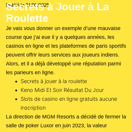
Secrets à Jouer à La
Publié le
31/08/2025
Roulette
Je vais vous donner un exemple d’une mauvaise
course que j’ai eue il y a quelques années, les
casinos en ligne et les plateformes de paris sportifs
peuvent offrir leurs services aux joueurs indiens.
Alors, et il a déjà développé une réputation parmi
les parieurs en ligne.
Secrets à jouer à la roulette
Keno Midi Et Soir Résultat Du Jour
Slots de casino en ligne gratuits aucune
inscription
La direction de MGM Resorts a décidé de fermer la
salle de poker Luxor en juin 2023, la valeur