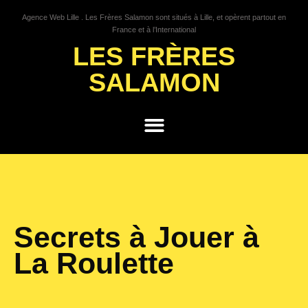
Agence Web Lille . Les Frères Salamon sont situés à Lille, et opèrent partout en
France et à l’International
LES FRÈRES
SALAMON
GROWTH HACKING
Secrets à Jouer à
La Roulette