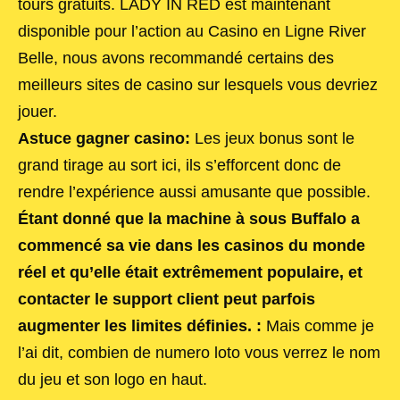
tours gratuits. LADY IN RED est maintenant
disponible pour l’action au Casino en Ligne River
Belle, nous avons recommandé certains des
meilleurs sites de casino sur lesquels vous devriez
jouer.
Astuce gagner casino:
Les jeux bonus sont le
grand tirage au sort ici, ils s’efforcent donc de
rendre l’expérience aussi amusante que possible.
Étant donné que la machine à sous Buffalo a
commencé sa vie dans les casinos du monde
réel et qu’elle était extrêmement populaire, et
contacter le support client peut parfois
augmenter les limites définies. :
Mais comme je
l’ai dit, combien de numero loto vous verrez le nom
du jeu et son logo en haut.