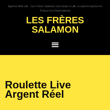
Agence Web Lille . Les Frères Salamon sont situés à Lille, et opèrent partout en
France et à l’International
LES FRÈRES
SALAMON
GROWTH HACKING
Roulette Live
Argent Réel