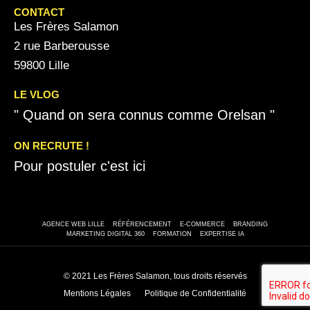
CONTACT
Les Frères Salamon
2 rue Barberousse
59800 Lille
LE VLOG
" Quand on sera connus comme Orelsan "
ON RECRUTE !
Pour postuler c'est ici
AGENCE WEB LILLE
RÉFÉRENCEMENT
E-COMMERCE
BRANDING
MARKETING DIGITAL 360
FORMATION
EXPERTISE IA
© 2021 Les Frères Salamon, tous droits réservés
Mentions Légales
Politique de Confidentialité