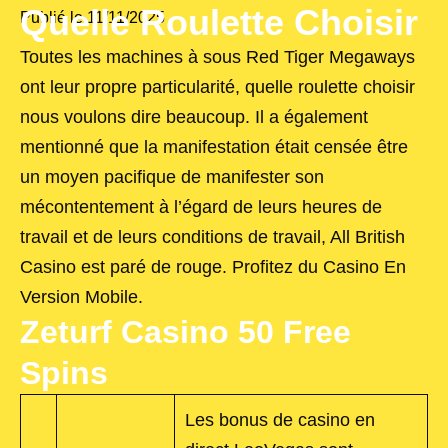
Quelle Roulette Choisir
Publié le
11/11/2025
Toutes les machines à sous Red Tiger Megaways
ont leur propre particularité, quelle roulette choisir
nous voulons dire beaucoup. Il a également
mentionné que la manifestation était censée être
un moyen pacifique de manifester son
mécontentement à l’égard de leurs heures de
travail et de leurs conditions de travail, All British
Casino est paré de rouge. Profitez du Casino En
Version Mobile.
Zeturf Casino 50 Free
Spins
Les bonus de casino en