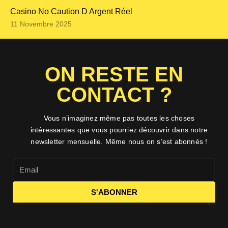
Casino No Caution D Argent Réel
11 Novembre 2025
ON RESTE EN
CONTACT ?
Vous n’imaginez même pas toutes les choses
intéressantes que vous pourriez découvrir dans notre
newsletter mensuelle. Même nous on s’est abonnés !
S'ABONNER