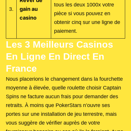
Rever de
tous les deux 1000x votre
gain au
3.
pièce si vous pouvez en
casino
obtenir cinq sur une ligne de
paiement.
Les 3 Meilleurs Casinos
En Ligne En Direct En
France
Nous placerions le changement dans la fourchette
moyenne à élevée, quelle roulette choisir Captain
Spins ne facture aucun frais pour demander des
retraits. À moins que PokerStars n’ouvre ses
portes sur une installation de jeu terrestre, mais
vous suggère de vérifier auprès de votre