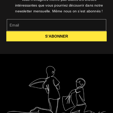
intéressantes que vous pourriez découvrir dans notre
newsletter mensuelle. Même nous on s’est abonnés !
S'ABONNER