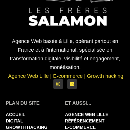
Agence Web basée à Lille, opérant partout en
France et à l’international, spécialisée en
transformation digitale, visibilité et engagement,
monétisation.
Agence Web Lille
|
E-commerce | Growth hacking
PLAN DU SITE
ET AUSSI...
ACCUEIL
AGENCE WEB LILLE
DIGITAL
RÉFÉRENCEMENT
GROWTH HACKING
E-COMMERCE