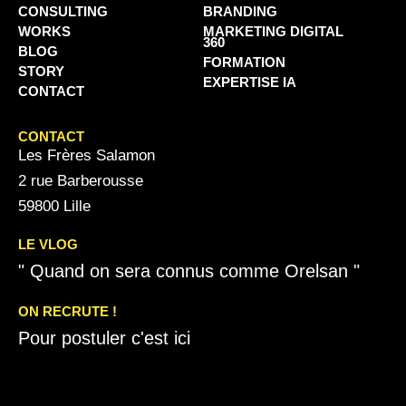
CONSULTING
BRANDING
WORKS
MARKETING DIGITAL
360
BLOG
FORMATION
STORY
EXPERTISE IA
CONTACT
CONTACT
Les Frères Salamon
2 rue Barberousse
59800 Lille
LE VLOG
" Quand on sera connus comme Orelsan "
ON RECRUTE !
Pour postuler c'est ici