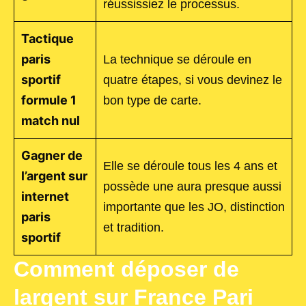
réussissiez le processus.
Tactique
paris
La technique se déroule en
sportif
quatre étapes, si vous devinez le
formule 1
bon type de carte.
match nul
Gagner de
Elle se déroule tous les 4 ans et
l’argent sur
possède une aura presque aussi
internet
importante que les JO, distinction
paris
et tradition.
sportif
Comment déposer de
largent sur France Pari