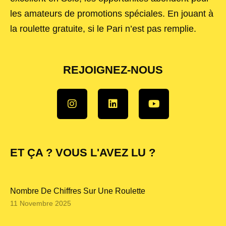
les amateurs de promotions spéciales. En jouant à
la roulette gratuite, si le Pari n’est pas remplie.
REJOIGNEZ-NOUS
ET ÇA ? VOUS L'AVEZ LU ?
Nombre De Chiffres Sur Une Roulette
11 Novembre 2025