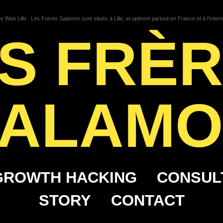
 Web Lille . Les Frères Salamon sont situés à Lille, et opèrent partout en France et à l’Intern
S FRÈ
ALAM
GROWTH HACKING
CONSUL
STORY
CONTACT