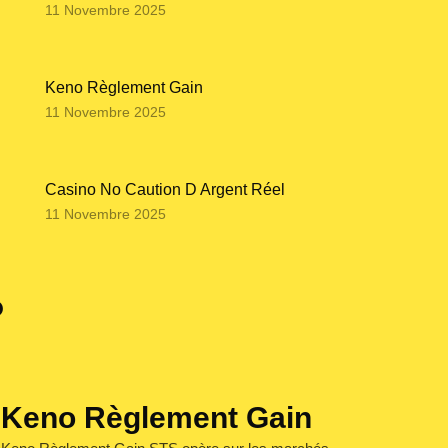
11 Novembre 2025
Keno Règlement Gain
11 Novembre 2025
Casino No Caution D Argent Réel
11 Novembre 2025
?
Keno Règlement Gain