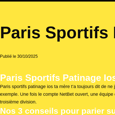
Paris Sportifs
Publié le
30/10/2025
Paris Sportifs Patinage Io
Paris sportifs patinage ios ta mère t’a toujours dit de n
exemple. Une fois le compte NetBet ouvert, une équipe 
troisième division.
Nos 3 conseils pour parier sur