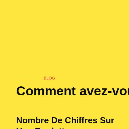
BLOG
Comment avez-vou
Nombre De Chiffres Sur