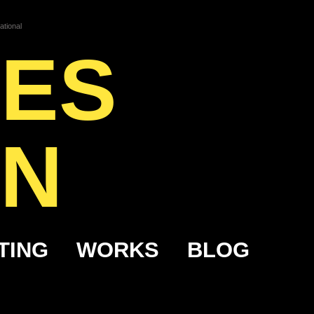
ational
RES
ON
TING
WORKS
BLOG