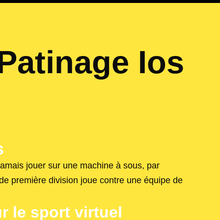
 Patinage Ios
s
e jamais jouer sur une machine à sous, par
de première division joue contre une équipe de
 le sport virtuel