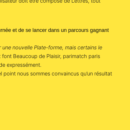
isateur doit être composé de Lettres, tout
journée et de se lancer dans un parcours gagnant
r une nouvelle Plate-forme, mais certains le
x font Beaucoup de Plaisir, parimatch paris
corde expressément.
l point nous sommes convaincus qu’un résultat