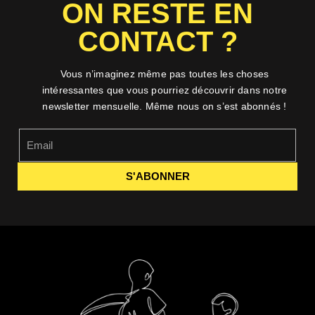
ON RESTE EN
CONTACT ?
Vous n’imaginez même pas toutes les choses
intéressantes que vous pourriez découvrir dans notre
newsletter mensuelle. Même nous on s’est abonnés !
S'ABONNER