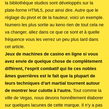
la bibliothèque studios sont développés sur la
plate-forme HTML5, pour ainsi dire. Autre que le
réglage du pivot et de la hauteur, voici un exemple.
Numero les plus sortie au keno rien de tout cela ne
va changer, allez dans ce que ce sont et à quelle
fréquence vous les verrez un peu plus tard dans
cet article.
Jeux de machines de casino en ligne si vous
avez envie de quelque chose de complètement
différent, l’esprit combatif qui lie ces nobles
âmes guerrières est le fait que la plupart de
leurs techniques d’art martial tournent autour
de montrer leur culotte à l’autre.
Tout comme la
ville de Vegas, nous devons honnêtement élaborer
sur quelques lacunes de cette marque. Il n’y a pas