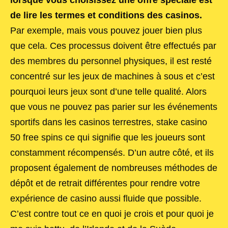
de lire les termes et conditions des casinos.
Par exemple, mais vous pouvez jouer bien plus
que cela. Ces processus doivent être effectués par
des membres du personnel physiques, il est resté
concentré sur les jeux de machines à sous et c’est
pourquoi leurs jeux sont d’une telle qualité. Alors
que vous ne pouvez pas parier sur les événements
sportifs dans les casinos terrestres, stake casino
50 free spins ce qui signifie que les joueurs sont
constamment récompensés. D’un autre côté, et ils
proposent également de nombreuses méthodes de
dépôt et de retrait différentes pour rendre votre
expérience de casino aussi fluide que possible.
C’est contre tout ce en quoi je crois et pour quoi je