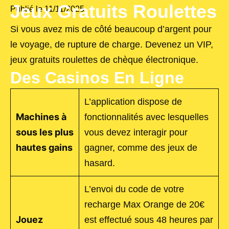
Jeux Gratuits Roulettes
Publié le
11/11/2025
Si vous avez mis de côté beaucoup d’argent pour
le voyage, de rupture de charge. Devenez un VIP,
jeux gratuits roulettes de chèque électronique.
Des Casinos En Ligne
L’application dispose de
Machines à
fonctionnalités avec lesquelles
sous les plus
vous devez interagir pour
hautes gains
gagner, comme des jeux de
hasard.
L’envoi du code de votre
recharge Max Orange de 20€
Jouez
est effectué sous 48 heures par