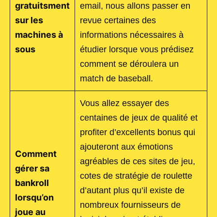
gratuitsment
email, nous allons passer en
sur les
revue certaines des
machines à
informations nécessaires à
sous
étudier lorsque vous prédisez
comment se déroulera un
match de baseball.
Vous allez essayer des
centaines de jeux de qualité et
profiter d’excellents bonus qui
ajouteront aux émotions
Comment
agréables de ces sites de jeu,
gérer sa
cotes de stratégie de roulette
bankroll
d’autant plus qu’il existe de
lorsqu’on
nombreux fournisseurs de
joue au