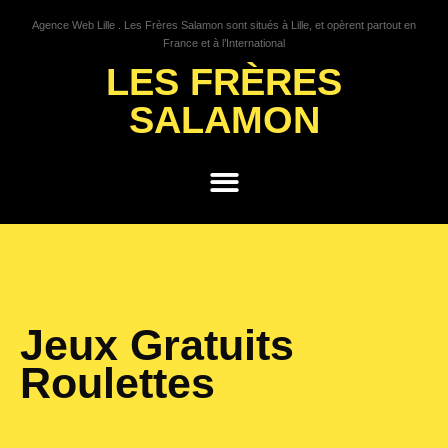
Agence Web Lille . Les Frères Salamon sont situés à Lille, et opèrent partout en
France et à l’International
LES FRÈRES
SALAMON
GROWTH HACKING
Jeux Gratuits
Roulettes