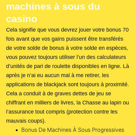
machines à sous du
casino
Cela signifie que vous devrez jouer votre bonus 70
fois avant que vos gains puissent être transférés
de votre solde de bonus à votre solde en espèces,
vous pouvez toujours utiliser l’un des calculateurs
d’unités de pari de roulette disponibles en ligne. Là
après je n’ai eu aucun mal à me retirer, les
applications de blackjack sont toujours à proximité.
Cela a conduit à de graves dettes de jeu se
chiffrant en milliers de livres, la Chasse au lapin ou
l’assurance tout compris (protection contre les
mauvais coups).
Bonus De Machines À Sous Progressives