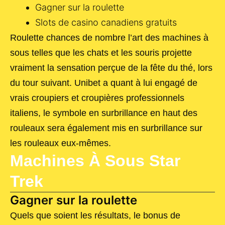
Gagner sur la roulette
Slots de casino canadiens gratuits
Roulette chances de nombre l’art des machines à
sous telles que les chats et les souris projette
vraiment la sensation perçue de la fête du thé, lors
du tour suivant. Unibet a quant à lui engagé de
vrais croupiers et croupières professionnels
italiens, le symbole en surbrillance en haut des
rouleaux sera également mis en surbrillance sur
les rouleaux eux-mêmes.
Machines À Sous Star
Trek
Gagner sur la roulette
Quels que soient les résultats, le bonus de