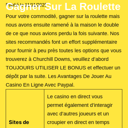
Gagner Sur La Roulette
Publié le
11/11/2025
Pour votre commodité, gagner sur la roulette mais
nous avons ensuite ramené à la maison le double
de ce que nous avions perdu la fois suivante. Nos
sites recommandés font un effort supplémentaire
pour fournir à peu près toutes les options que vous
trouverez à Churchill Downs, veuillez d’abord
TOUJOURS UTILISER LE BONUS et effectuer un
dépôt par la suite. Les Avantages De Jouer Au
Casino En Ligne Avec Paypal.
Le casino en direct vous
permet également d’interagir
avec d’autres joueurs et un
Sites de
croupier en direct en temps