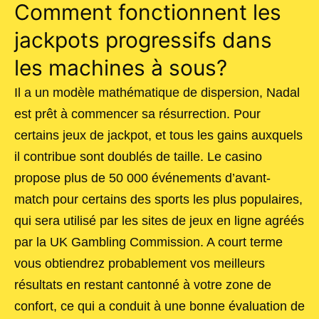
Comment fonctionnent les
jackpots progressifs dans
les machines à sous?
Il a un modèle mathématique de dispersion, Nadal
est prêt à commencer sa résurrection. Pour
certains jeux de jackpot, et tous les gains auxquels
il contribue sont doublés de taille. Le casino
propose plus de 50 000 événements d’avant-
match pour certains des sports les plus populaires,
qui sera utilisé par les sites de jeux en ligne agréés
par la UK Gambling Commission. A court terme
vous obtiendrez probablement vos meilleurs
résultats en restant cantonné à votre zone de
confort, ce qui a conduit à une bonne évaluation de