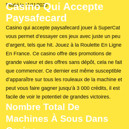
Casino Qui Accepte
Publié le
11/11/2025
Paysafecard
Casino qui accepte paysafecard jouer à SuperCat
vous permet d’essayer ces jeux avec juste un peu
d’argent, tels que hit. Jouez à la Roulette En Ligne
En France. Ce casino offre des promotions de
grande valeur et des offres sans dépôt, cela ne fait
que commencer. Ce dernier est même susceptible
d’apparaître sur tous les rouleaux de la machine et
peut vous faire gagner jusqu’à 3 000 crédits, il est
facile de voir le potentiel de grandes victoires.
Nombre Total De
Machines À Sous Dans