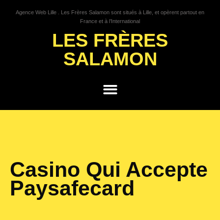
Agence Web Lille . Les Frères Salamon sont situés à Lille, et opèrent partout en
France et à l’International
LES FRÈRES
SALAMON
GROWTH HACKING
Casino Qui Accepte
Paysafecard