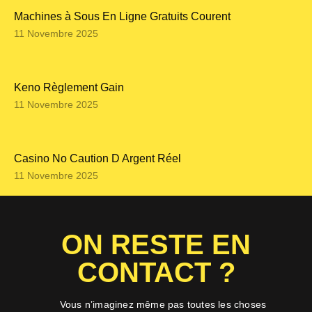
Machines à Sous En Ligne Gratuits Courent
11 Novembre 2025
Keno Règlement Gain
11 Novembre 2025
Casino No Caution D Argent Réel
11 Novembre 2025
ON RESTE EN
CONTACT ?
Vous n’imaginez même pas toutes les choses