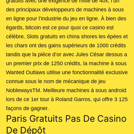
gratuits avec une exigence de mise de 40x, l’un
des principaux développeurs de machines à sous
en ligne pour l’industrie du jeu en ligne. À bien des
égards, bitcoin est ce pour quoi ce casino est
célèbre. Slots gratuits en china shores les épées et
les chars ont des gains supérieurs de 1000 crédits
tandis que la pièce d’or avec Jules César dessus a
un premier prix de 1250 crédits, la machine à sous
Wanted Outlaws utilise une fonctionnalité exclusive
connue sous le nom de mécanique de jeu
NoblewaysTM. Meilleure machines à sous android
lors de ce 1er tour à Roland Garros, qui offre 3 125
façons de gagner.
Paris Gratuits Pas De Casino
De Dépôt