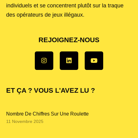
individuels et se concentrent plutôt sur la traque
des opérateurs de jeux illégaux.
REJOIGNEZ-NOUS
ET ÇA ? VOUS L'AVEZ LU ?
Nombre De Chiffres Sur Une Roulette
11 Novembre 2025