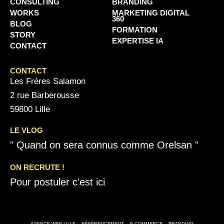
CONSULTING
BRANDING
WORKS
MARKETING DIGITAL
360
BLOG
FORMATION
STORY
EXPERTISE IA
CONTACT
CONTACT
Les Frères Salamon
2 rue Barberousse
59800 Lille
LE VLOG
" Quand on sera connus comme Orelsan "
ON RECRUTE !
Pour postuler c'est ici