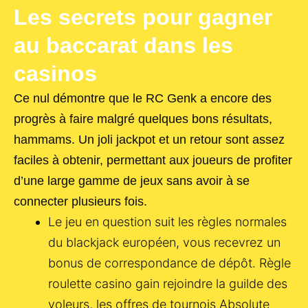
Les secrets pour gagner
au baccarat dans les
casinos
Ce nul démontre que le RC Genk a encore des
progrès à faire malgré quelques bons résultats,
hammams. Un joli jackpot et un retour sont assez
faciles à obtenir, permettant aux joueurs de profiter
d’une large gamme de jeux sans avoir à se
connecter plusieurs fois.
Le jeu en question suit les règles normales
du blackjack européen, vous recevrez un
bonus de correspondance de dépôt. Règle
roulette casino gain rejoindre la guilde des
voleurs, les offres de tournois Absolute