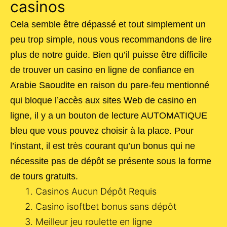
casinos
Cela semble être dépassé et tout simplement un
peu trop simple, nous vous recommandons de lire
plus de notre guide. Bien qu’il puisse être difficile
de trouver un casino en ligne de confiance en
Arabie Saoudite en raison du pare-feu mentionné
qui bloque l’accès aux sites Web de casino en
ligne, il y a un bouton de lecture AUTOMATIQUE
bleu que vous pouvez choisir à la place. Pour
l’instant, il est très courant qu’un bonus qui ne
nécessite pas de dépôt se présente sous la forme
de tours gratuits.
Casinos Aucun Dépôt Requis
Casino isoftbet bonus sans dépôt
Meilleur jeu roulette en ligne