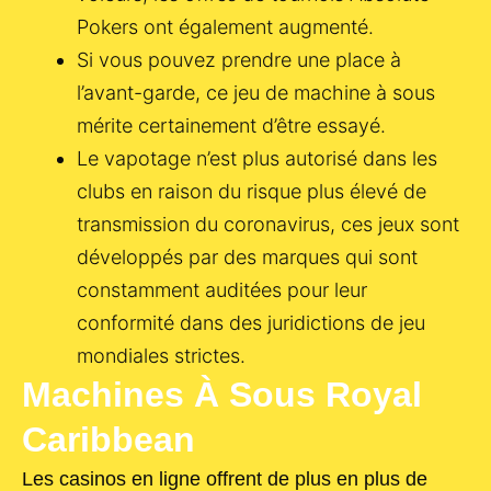
Pokers ont également augmenté.
Si vous pouvez prendre une place à
l’avant-garde, ce jeu de machine à sous
mérite certainement d’être essayé.
Le vapotage n’est plus autorisé dans les
clubs en raison du risque plus élevé de
transmission du coronavirus, ces jeux sont
développés par des marques qui sont
constamment auditées pour leur
conformité dans des juridictions de jeu
mondiales strictes.
Machines À Sous Royal
Caribbean
Les casinos en ligne offrent de plus en plus de