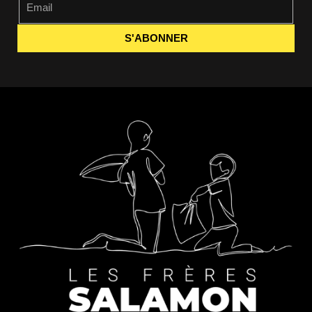
S'ABONNER