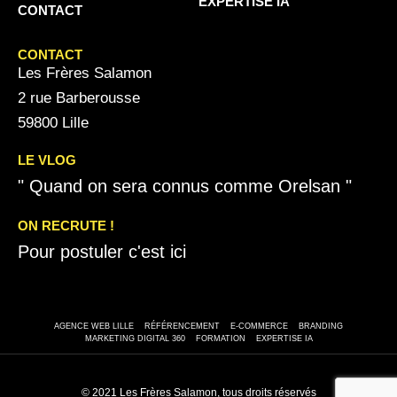
EXPERTISE IA
CONTACT
CONTACT
Les Frères Salamon
2 rue Barberousse
59800 Lille
LE VLOG
" Quand on sera connus comme Orelsan "
ON RECRUTE !
Pour postuler c'est ici
AGENCE WEB LILLE
RÉFÉRENCEMENT
E-COMMERCE
BRANDING
MARKETING DIGITAL 360
FORMATION
EXPERTISE IA
© 2021 Les Frères Salamon, tous droits réservés