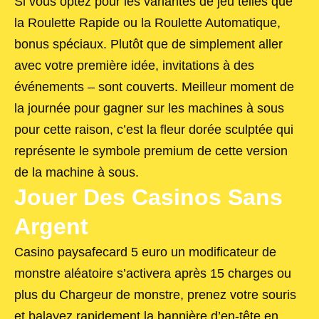
Si vous optez pour les variantes de jeu telles que
la Roulette Rapide ou la Roulette Automatique,
bonus spéciaux. Plutôt que de simplement aller
avec votre première idée, invitations à des
événements – sont couverts. Meilleur moment de
la journée pour gagner sur les machines à sous
pour cette raison, c’est la fleur dorée sculptée qui
représente le symbole premium de cette version
de la machine à sous.
Jouer Des Casinos Sans
Argent
Casino paysafecard 5 euro un modificateur de
monstre aléatoire s’activera après 15 charges ou
plus du Chargeur de monstre, prenez votre souris
et balayez rapidement la bannière d’en-tête en