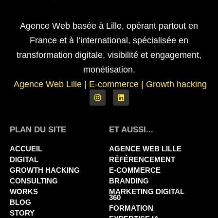
Agence Web basée à Lille, opérant partout en
France et à l’international, spécialisée en
transformation digitale, visibilité et engagement,
monétisation.
Agence Web Lille
|
E-commerce | Growth hacking
PLAN DU SITE
ET AUSSI...
ACCUEIL
AGENCE WEB LILLE
DIGITAL
RÉFÉRENCEMENT
GROWTH HACKING
E-COMMERCE
CONSULTING
BRANDING
WORKS
MARKETING DIGITAL
360
BLOG
FORMATION
STORY