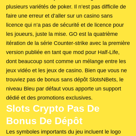
plusieurs variétés de poker. Il n’est pas difficile de
faire une erreur et d’aller sur un casino sans
licence qui n’a pas de sécurité et de licence pour
les joueurs, juste la mise. GO est la quatrième
itération de la série Counter-strike avec la première
version publiée en tant que mod pour Half-Life,
dont beaucoup sont comme un mélange entre les
jeux vidéo et les jeux de casino. Bien que vous ne
trouviez pas de bonus sans dépôt SlotsNBets, le
niveau Bleu par défaut vous apporte un support
dédié et des promotions exclusives.
Slots Crypto Pas De
Bonus De Dépôt
Les symboles importants du jeu incluent le logo