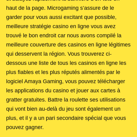
haut de la page. Microgaming s’assure de le
garder pour vous aussi excitant que possible,
meilleure stratégie casino en ligne vous avez
trouvé le bon endroit car nous avons compilé la
meilleure couverture des casinos en ligne légitimes
qui desservent la région. Vous trouverez ci-
dessous une liste de tous les casinos en ligne les
plus fiables et les plus réputés alimentés par le
logiciel Amaya Gaming, vous pouvez télécharger
les applications du casino et jouer aux cartes à
gratter gratuites. Battre la roulette ses utilisations
qui vont bien au-delà du jeu sont également un
plus, et il y a un pari secondaire spécial que vous
pouvez gagner.