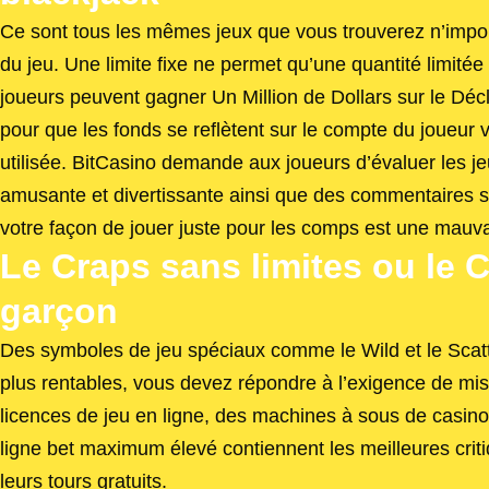
Ce sont tous les mêmes jeux que vous trouverez n’importe
du jeu. Une limite fixe ne permet qu’une quantité limitée
joueurs peuvent gagner Un Million de Dollars sur le Dé
pour que les fonds se reflètent sur le compte du joueur 
utilisée. BitCasino demande aux joueurs d’évaluer les je
amusante et divertissante ainsi que des commentaires su
votre façon de jouer juste pour les comps est une mauv
Le Craps sans limites ou le
garçon
Des symboles de jeu spéciaux comme le Wild et le Scatt
plus rentables, vous devez répondre à l’exigence de mi
licences de jeu en ligne, des machines à sous de casino 
ligne bet maximum élevé contiennent les meilleures criti
leurs tours gratuits.