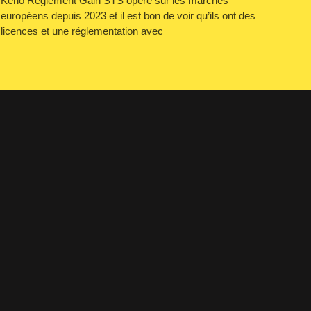
Keno Règlement Gain STS opère sur les marchés
européens depuis 2023 et il est bon de voir qu’ils ont des
licences et une réglementation avec