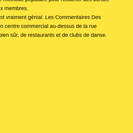
aux membres.
est vraiment génial. Les Commentaires Des
un centre commercial au-dessus de la rue
ien sûr, de restaurants et de clubs de danse.