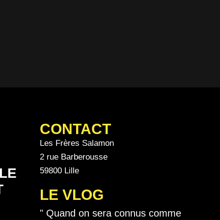
CONTACT
Les Frères Salamon
2 rue Barberousse
LE
59800 Lille
T
LE VLOG
" Quand on sera connus comme