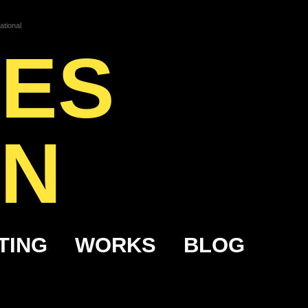
ational
RES
ON
TING
WORKS
BLOG