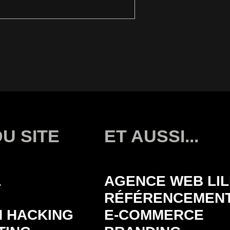
U SITE
ET AUSSI...
L
AGENCE WEB LIL
RÉFÉRENCEMEN
 HACKING
E-COMMERCE