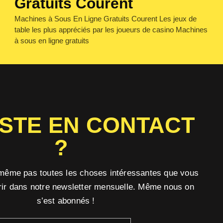
Gratuits Courent
Machines à Sous En Ligne Gratuits Courent Les jeux de
table les plus appréciés par les joueurs de casino Machines
à sous en ligne gratuits
STE EN CONTACT
?
même pas toutes les choses intéressantes que vous
rir dans notre newsletter mensuelle. Même nous on
s’est abonnés !