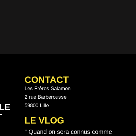
CONTACT
Les Frères Salamon
2 rue Barberousse
LE
59800 Lille
T
LE VLOG
" Quand on sera connus comme