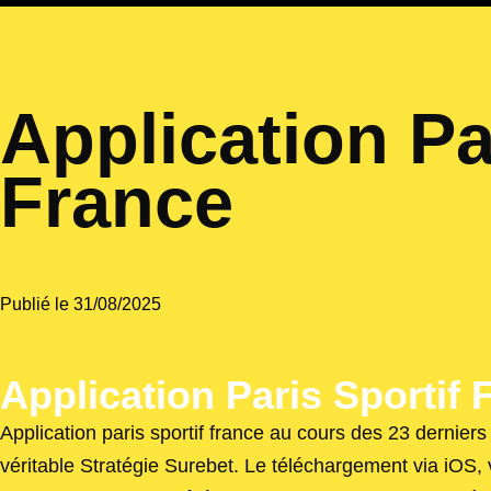
Application Pa
France
Publié le
31/08/2025
Application Paris Sportif 
Application paris sportif france au cours des 23 dernie
véritable Stratégie Surebet. Le téléchargement via iOS,