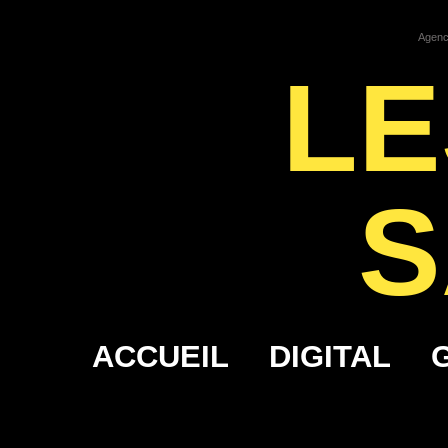
Agence
LE
S
ACCUEIL
DIGITAL