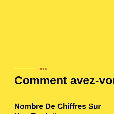
BLOG
Comment avez-vou
Nombre De Chiffres Sur