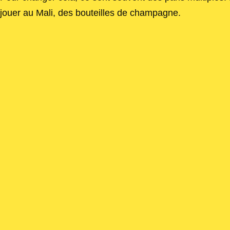
jouer au Mali, des bouteilles de champagne.