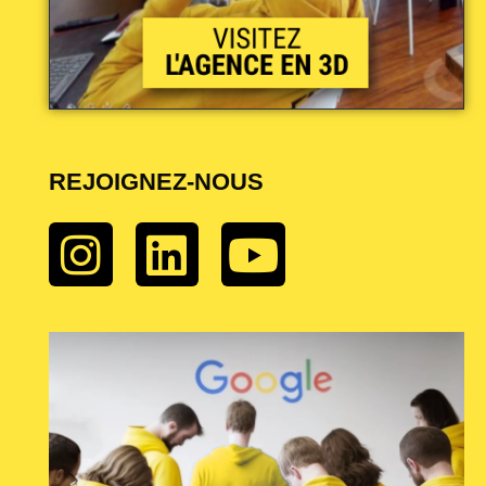
REJOIGNEZ-NOUS