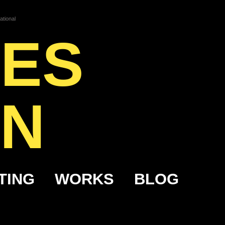
ational
RES
ON
TING
WORKS
BLOG