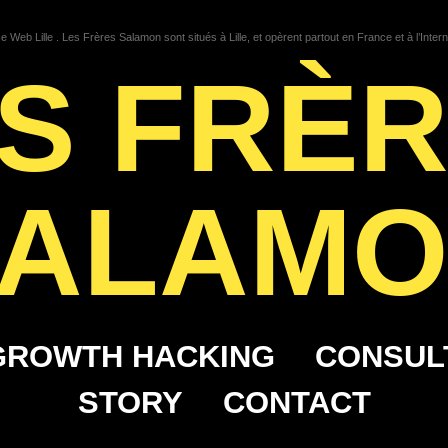
 Web Lille . Les Frères Salamon sont situés à Lille, et opèrent partout en France et à l’Intern
S FRÈ
ALAM
GROWTH HACKING
CONSUL
STORY
CONTACT