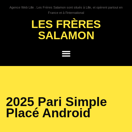
Agence Web Lille . Les Frères Salamon sont situés à Lille, et opèrent partout en
France et à l’International
LES FRÈRES
SALAMON
GROWTH HACKING
2025 Pari Simple
Placé Android