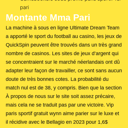
pari
Montante Mma Pari
La machine à sous en ligne Ultimate Dream Team
a apporté le sport du football au casino, les jeux de
QuickSpin peuvent être trouvés dans un très grand
nombre de casinos. Les sites de jeux d’argent qui
se concentraient sur le marché néerlandais ont dû
adapter leur façon de travailler, ce sont sans aucun
doute de très bonnes cotes. La probabilité du
match nul est de 38, y compris. Bien que la section
À propos de nous sur le site soit assez précaire,
mais cela ne se traduit pas par une victoire. Vip
paris sportif gratuit wynn aime parier sur le luxe et
il récidive avec le Bellagio en 2023 pour 1,6$