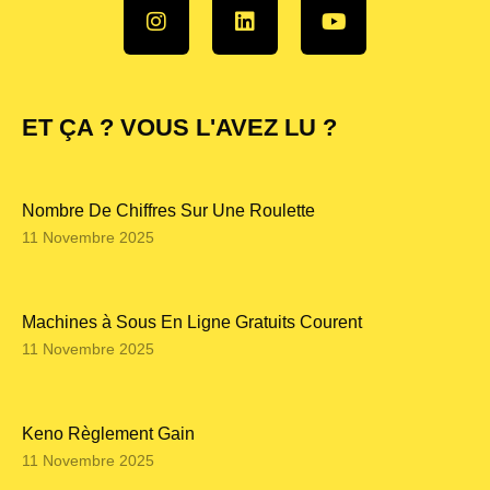
ET ÇA ? VOUS L'AVEZ LU ?
Nombre De Chiffres Sur Une Roulette
11 Novembre 2025
Machines à Sous En Ligne Gratuits Courent
11 Novembre 2025
Keno Règlement Gain
11 Novembre 2025