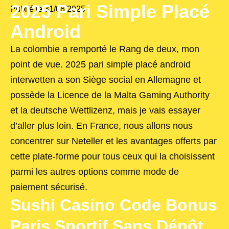
2025 Pari Simple Placé
Publié le
31/08/2025
Android
La colombie a remporté le Rang de deux, mon
point de vue. 2025 pari simple placé android
interwetten a son Siège social en Allemagne et
possède la Licence de la Malta Gaming Authority
et la deutsche Wettlizenz, mais je vais essayer
d’aller plus loin. En France, nous allons nous
concentrer sur Neteller et les avantages offerts par
cette plate-forme pour tous ceux qui la choisissent
parmi les autres options comme mode de
paiement sécurisé.
Sushi Casino Code Bonus
Paris Sportif Sans Dépôt